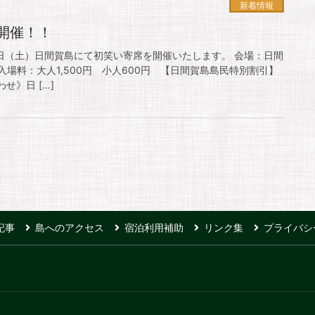
新着情報
開催！！
1日（土）日間賀島にて初笑い寄席を開催いたします。 会場：日間
場料：大人1,500円 小人600円 【日間賀島島民特別割引】
わせ》日 […]
記事
島へのアクセス
宿泊利用補助
リンク集
プライバシ