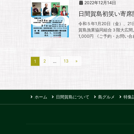
2022年12月14日
日間賀島初笑い寄席
令和５年1月20日（金）、2
賀島漁業協同組合３階大広間入
1,000円 《ご予約・お問い合
2
13
»
1
…
ホーム
日間賀島について
島グルメ
特集