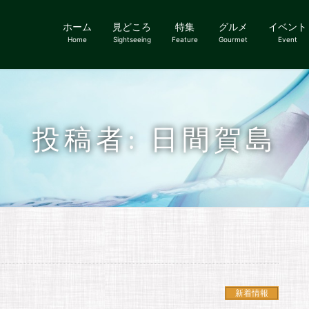
ホーム
見どころ
特集
グルメ
イベント
Home
Sightseeing
Feature
Gourmet
Event
投稿者: 日間賀島
新着情報