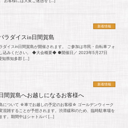
 お客様には大変ご迷惑を […]
新着情報
パラダイスin日間賀島
ラダイスin日間賀島が開催されます。 ご参加は市民・自転車フォ
込みください。 ◆大会概要◆ ●開催日／ 2023年5月27日
知県知多郡 […]
新着情報
日間賀島へお越しになるお客様へ
島について ☆車でお越しの予定のお客様☆ ゴールデンウィーク
変混雑することが予想されます。渋滞緩和のため、臨時駐車場を
す。期間中はシャトルバ […]