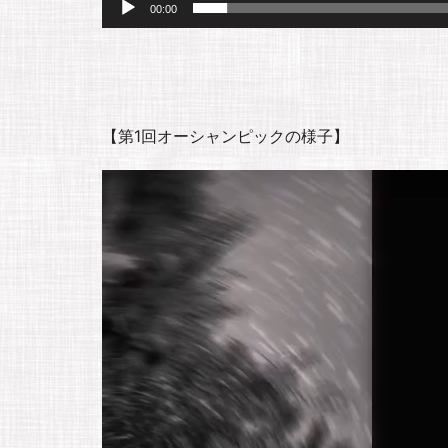
00:00
【第1回オーシャンピックの様子】
動
画
プ
レ
ー
ヤ
ー