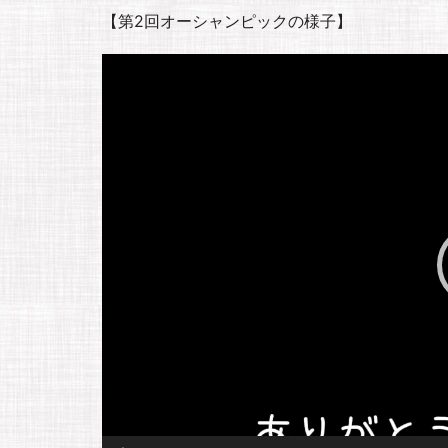
【第2回オーシャンピックの様子】
動
画
プ
レ
ー
ヤ
ー