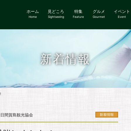
ホーム
見どころ
特集
グルメ
イベント
Home
Sightseeing
Feature
Gourmet
Event
新着情報
！
日間賀島観光協会
新着情報