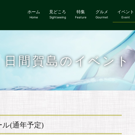
ホーム
見どころ
特集
グルメ
イベント
Home
Sightseeing
Feature
Gourmet
Event
日間賀島のイベント
ール
(通年予定)