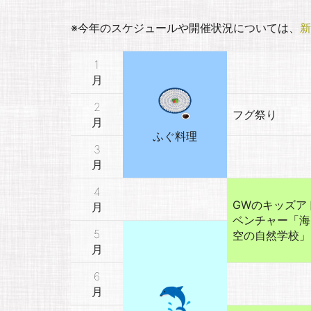
※今年のスケジュールや開催状況については、
新
1
月
2
フグ祭り
月
ふぐ料理
3
月
4
GWのキッズア
月
ベンチャー「海
5
空の自然学校」
月
6
月