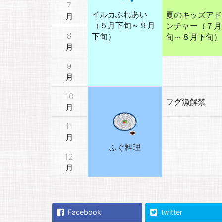
7
イルカふれあい
夏のキッズアド
月
（５月下旬～９月
ンチャー（７月
8
下旬）
旬～８月下旬）
月
9
月
10
フグ漁解禁
月
11
月
ふぐ料理
12
月
Facebook
twitter