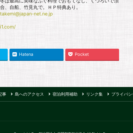
冬は最高に美味なふぐ料理でおもてなし、くつろいで頂
合、自船、竹見丸で。ＨＰ特典あり。
takemi@japan-net.ne.jp
i1.com/
Hatena
Pocket
記事
島へのアクセス
宿泊利用補助
リンク集
プライバシ