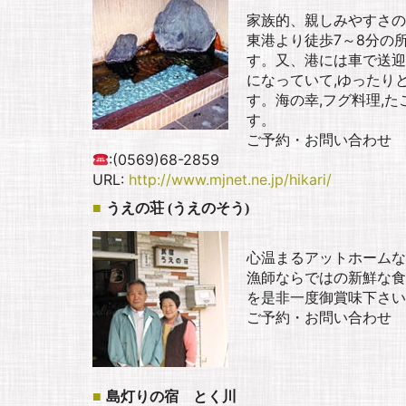
家族的、親しみやすさの
東港より徒歩7～8分の
す。又、港には車で送迎
になっていて,ゆったり
す。海の幸,フグ料理,
す。
ご予約・お問い合わせ
:(0569)68-2859
URL:
http://www.mjnet.ne.jp/hikari/
うえの荘 (うえのそう)
心温まるアットホームな
漁師ならではの新鮮な食
を是非一度御賞味下さい
ご予約・お問い合わせ
島灯りの宿 とく川