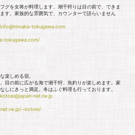
フグを女将が料理します、潮干狩りは目の前で、できま
ます。家族的な雰囲気で、カウンターで語らいません
info@himaka-tokugawa.com
ka-tokugawa.com/
な楽しめる宿。
。目の前に広がる海で潮干狩、魚釣りが楽しめます。家
なしにきっと満足。冬はふぐ料理も行っております。
kotoei@japan-net.ne.jp
net.ne.jp/~kotoei/