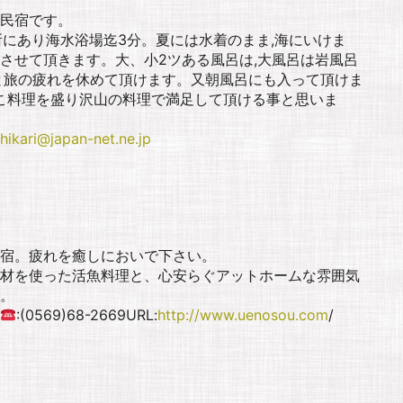
民宿です。
所にあり海水浴場迄3分。夏には水着のまま,海にいけま
させて頂きます。大、小2ツある風呂は,大風呂は岩風呂
と旅の疲れを休めて頂けます。又朝風呂にも入って頂けま
たこ料理を盛り沢山の料理で満足して頂ける事と思いま
hikari@japan-net.ne.jp
宿。疲れを癒しにおいで下さい。
材を使った活魚料理と、心安らぐアットホームな雰囲気
。
:(0569)68-2669URL:
http://www.uenosou.com
/