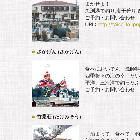
まかせよ！
久渕港で釣り,潮干狩り
ご予約・お問い合わせ
URL:
http://taisei.lolipo
さかげん (さかげん)
食べにおいでん 漁師料
四季折々の海の幸 たい
平洋、三河湾で釣ったふ
ご予約・お問い合わせ
竹見荘 (たけみそう)
「泊まって、食べて、釣