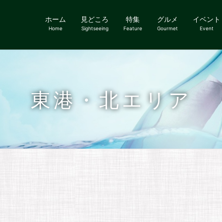
ホーム
見どころ
特集
グルメ
イベント
Home
Sightseeing
Feature
Gourmet
Event
東港・北エリア