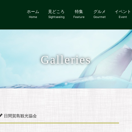
ホーム
見どころ
特集
グルメ
イベント
Home
Sightseeing
Feature
Gourmet
Event
Galleries
日間賀島観光協会