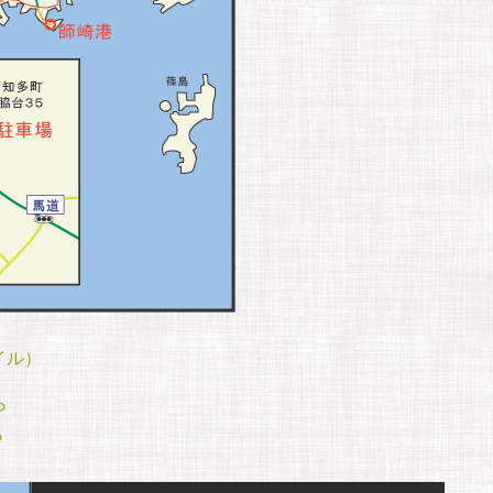
イル）
ら
ら