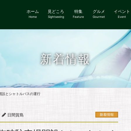
ホーム
見どころ
特集
グルメ
イベント
Home
Sightseeing
Feature
Gourmet
Event
新着情報
場開設とシャトルバスの運行
日間賀島
新着情報