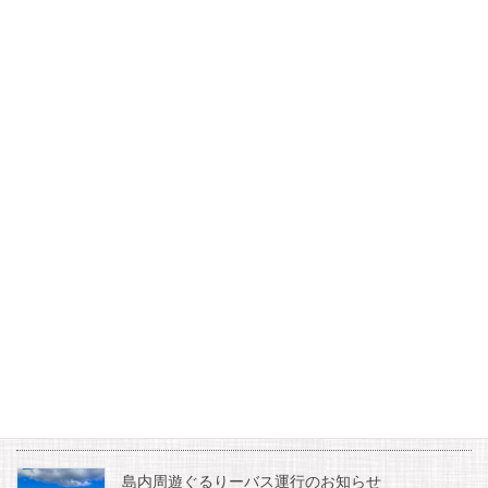
Pocket
カテゴリー
新着情報
【日間賀島に眠る財宝を探せ！】JAF会員限定・JAFフェ
スティバル中部in日間賀島
【名鉄海上観光船 河和】11月6日運休のお知らせ
お知らせ
夏休み土曜日宿泊者限定開催イベント『夜のイル
カウォッチング』
2026年7月17日
島内周遊ぐるりーバス運行のお知らせ