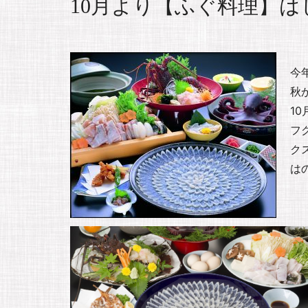
10月より【ふぐ料理】
今
秋
1
フ
ク
は