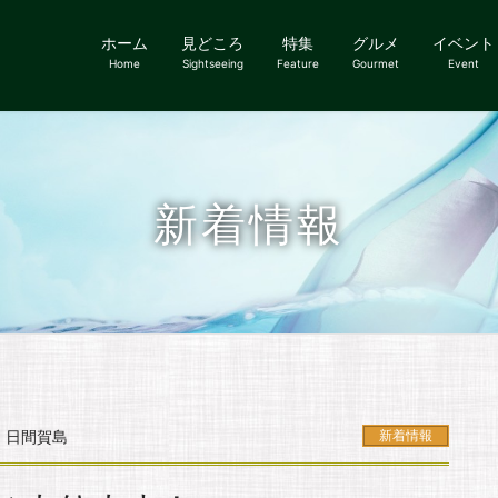
ホーム
見どころ
特集
グルメ
イベント
Home
Sightseeing
Feature
Gourmet
Event
新着情報
！
日間賀島
新着情報