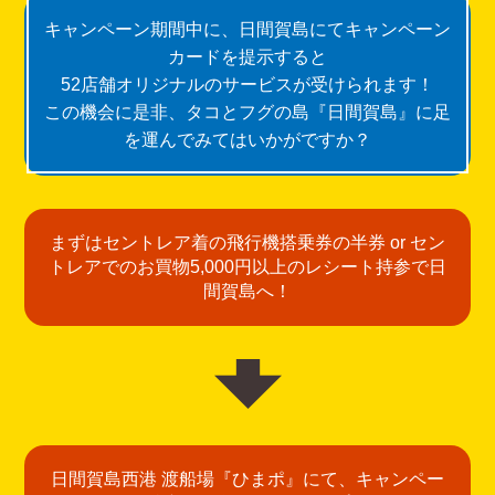
キャンペーン期間中に、日間賀島にてキャンペーン
カードを提示すると
52店舗オリジナルのサービスが受けられます！
この機会に是非、タコとフグの島『日間賀島』に足
を運んでみてはいかがですか？
まずはセントレア着の飛行機搭乗券の半券 or セン
トレアでのお買物5,000円以上のレシート持参で日
間賀島へ！
日間賀島西港 渡船場『ひまポ』にて、キャンペー